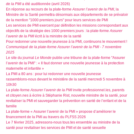
de la PMI
a été auditionnée (avril 2026)
En réponse au recours de la plate-forme
Assurer l’avenir de la PMI
, la
Ministre de la Santé permettra désormais aux départements de se prévaloir
de la mention "1000 premiers jours" pour leurs services de PMI
Les services de PMI exercent par définition les missions correspondant aux
objectifs de la stratégie des 1000 premiers jours : la plate-forme
Assurer
l’avenir de la PMI
écrit à la ministre de la santé
Pour redonner une nouvelle jeunesse à la PMI, continuons le mouvement !
Communiqué de la plate-forme Assurer l’avenir de la PMI - 7 novembre
2025
Le site du journal
Le Monde
publie une tribune de la plate-forme "Assurer
l’avenir de la PMI" : « Il faut donner une nouvelle jeunesse à la protection
maternelle et infantile »
La PMI a 80 ans : pour lui redonner une nouvelle jeunesse
rassemblons-nous devant le ministère de la santé mercredi 5 novembre à
10h30
La plate-forme
Assurer l’avenir de la PMI
invite professionnel.les, parents
et citoyen.nes à écrire à Stéphanie Rist, nouvelle ministre de la santé, pour
revitaliser la PMI et sauvegarder la prévention en santé de l’enfant et de la
famille
La plate-forme « Assurer l’avenir de la PMI » propose d’améliorer le
financement de la PMI au travers du PLFSS 2026
Le 7 février 2025, adressons-nous tous.tes ensemble au ministre de la
santé pour revitaliser les services de PMI et de santé sexuelle